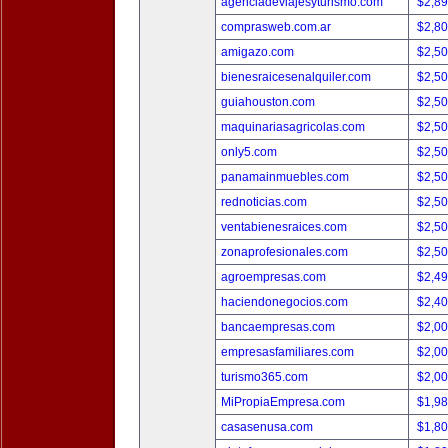
agenciadeviajesyturismo.com
$2,8
comprasweb.com.ar
$2,8
amigazo.com
$2,5
bienesraicesenalquiler.com
$2,5
guiahouston.com
$2,5
maquinariasagricolas.com
$2,5
only5.com
$2,5
panamainmuebles.com
$2,5
rednoticias.com
$2,5
ventabienesraices.com
$2,5
zonaprofesionales.com
$2,5
agroempresas.com
$2,4
haciendonegocios.com
$2,4
bancaempresas.com
$2,0
empresasfamiliares.com
$2,0
turismo365.com
$2,0
MiPropiaEmpresa.com
$1,9
casasenusa.com
$1,8