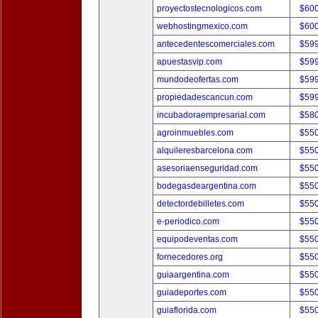
proyectostecnologicos.com
$60
webhostingmexico.com
$60
antecedentescomerciales.com
$59
apuestasvip.com
$59
mundodeofertas.com
$59
propiedadescancun.com
$59
incubadoraempresarial.com
$58
agroinmuebles.com
$55
alquileresbarcelona.com
$55
asesoriaenseguridad.com
$55
bodegasdeargentina.com
$55
detectordebilletes.com
$55
e-periodico.com
$55
equipodeventas.com
$55
fornecedores.org
$55
guiaargentina.com
$55
guiadeportes.com
$55
guiaflorida.com
$55