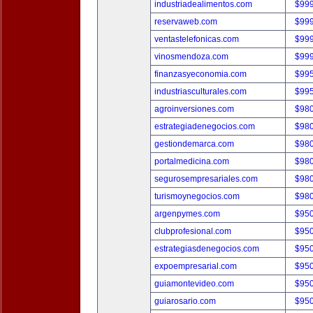
industriadealimentos.com
$99
reservaweb.com
$99
ventastelefonicas.com
$99
vinosmendoza.com
$99
finanzasyeconomia.com
$99
industriasculturales.com
$99
agroinversiones.com
$98
estrategiadenegocios.com
$98
gestiondemarca.com
$98
portalmedicina.com
$98
segurosempresariales.com
$98
turismoynegocios.com
$98
argenpymes.com
$95
clubprofesional.com
$95
estrategiasdenegocios.com
$95
expoempresarial.com
$95
guiamontevideo.com
$95
guiarosario.com
$95