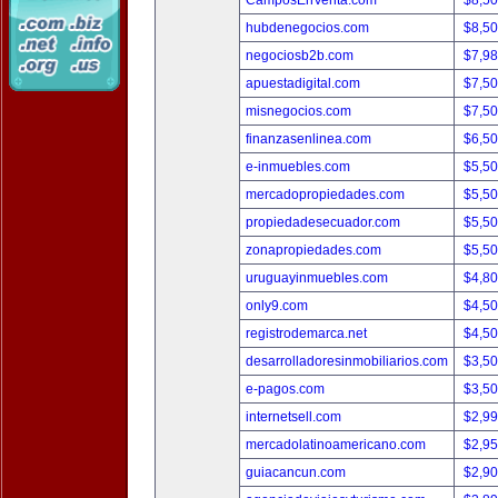
CamposEnVenta.com
$8,5
hubdenegocios.com
$8,5
negociosb2b.com
$7,9
apuestadigital.com
$7,5
misnegocios.com
$7,5
finanzasenlinea.com
$6,5
e-inmuebles.com
$5,5
mercadopropiedades.com
$5,5
propiedadesecuador.com
$5,5
zonapropiedades.com
$5,5
uruguayinmuebles.com
$4,8
only9.com
$4,5
registrodemarca.net
$4,5
desarrolladoresinmobiliarios.com
$3,5
e-pagos.com
$3,5
internetsell.com
$2,9
mercadolatinoamericano.com
$2,9
guiacancun.com
$2,9