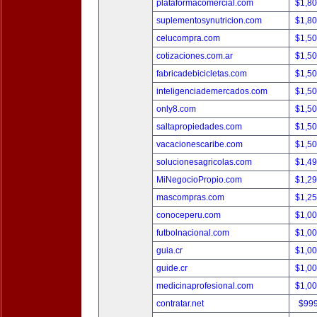
plataformacomercial.com
$1,8
suplementosynutricion.com
$1,8
celucompra.com
$1,5
cotizaciones.com.ar
$1,5
fabricadebicicletas.com
$1,5
inteligenciademercados.com
$1,5
only8.com
$1,5
saltapropiedades.com
$1,5
vacacionescaribe.com
$1,5
solucionesagricolas.com
$1,4
MiNegocioPropio.com
$1,2
mascompras.com
$1,2
conoceperu.com
$1,0
futbolnacional.com
$1,0
guia.cr
$1,0
guide.cr
$1,0
medicinaprofesional.com
$1,0
contratar.net
$99