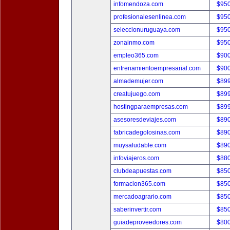
infomendoza.com
$95
profesionalesenlinea.com
$95
seleccionuruguaya.com
$95
zonainmo.com
$95
empleo365.com
$90
entrenamientoempresarial.com
$90
almademujer.com
$89
creatujuego.com
$89
hostingparaempresas.com
$89
asesoresdeviajes.com
$89
fabricadegolosinas.com
$89
muysaludable.com
$89
infoviajeros.com
$88
clubdeapuestas.com
$85
formacion365.com
$85
mercadoagrario.com
$85
saberinvertir.com
$85
guiadeproveedores.com
$80