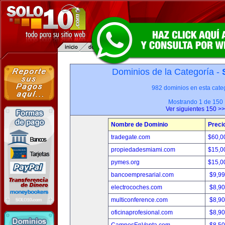
Dominios de la Categoría -
982 dominios en esta categ
Mostrando 1 de 150
Ver siguientes 150 >>
Nombre de Dominio
Preci
tradegate.com
$60,0
propiedadesmiami.com
$15,0
pymes.org
$15,0
bancoempresarial.com
$9,9
electrocoches.com
$8,9
multiconference.com
$8,9
oficinaprofesional.com
$8,9