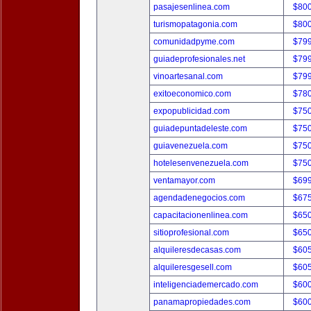
pasajesenlinea.com
$80
turismopatagonia.com
$80
comunidadpyme.com
$79
guiadeprofesionales.net
$79
vinoartesanal.com
$79
exitoeconomico.com
$78
expopublicidad.com
$75
guiadepuntadeleste.com
$75
guiavenezuela.com
$75
hotelesenvenezuela.com
$75
ventamayor.com
$69
agendadenegocios.com
$67
capacitacionenlinea.com
$65
sitioprofesional.com
$65
alquileresdecasas.com
$60
alquileresgesell.com
$60
inteligenciademercado.com
$60
panamapropiedades.com
$60