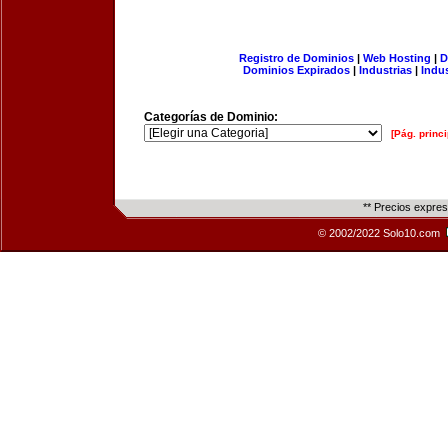
Registro de Dominios
|
Web Hosting
|
D
Dominios Expirados
|
Industrias
|
Indu
Categorías de Dominio:
[Pág. princi
** Precios expre
© 2002/2022 Solo10.com