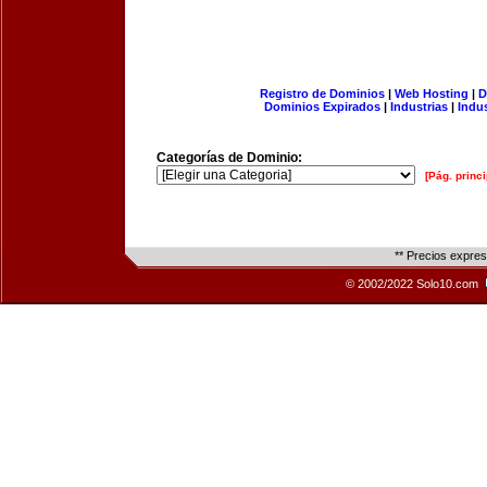
Registro de Dominios
|
Web Hosting
|
D
Dominios Expirados
|
Industrias
|
Indu
Categorías de Dominio:
[Pág. princi
** Precios expre
© 2002/2022 Solo10.com