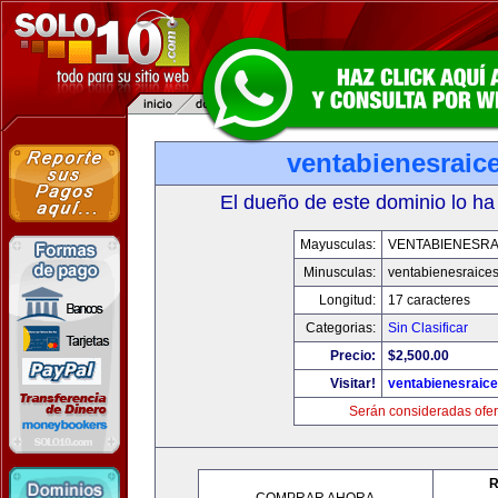
ventabienesraic
El dueño de este dominio lo ha
Mayusculas:
VENTABIENESRA
Minusculas:
ventabienesraice
Longitud:
17 caracteres
Categorias:
Sin Clasificar
Precio:
$2,500.00
Visitar!
ventabienesraic
Serán consideradas ofer
R