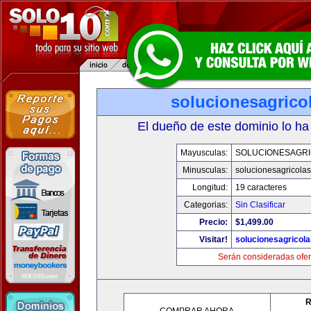
solucionesagrico
El dueño de este dominio lo ha
Mayusculas:
SOLUCIONESAGR
Minusculas:
solucionesagricola
Longitud:
19 caracteres
Categorias:
Sin Clasificar
Precio:
$1,499.00
Visitar!
solucionesagricol
Serán consideradas ofer
R