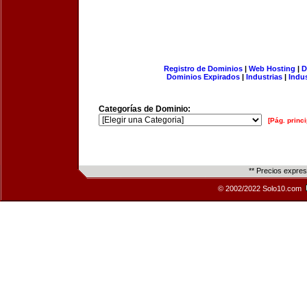
Registro de Dominios
|
Web Hosting
|
D
Dominios Expirados
|
Industrias
|
Indu
Categorías de Dominio:
[Pág. princi
** Precios expre
© 2002/2022 Solo10.com