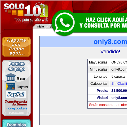
only8.co
Vendido!
Mayusculas:
ONLY8.C
Minusculas:
only8.co
Longitud:
5 caracte
Categorias:
Sin Clasif
Precio:
$1,500.00
Visitar!
only8.co
Serán consideradas ofer