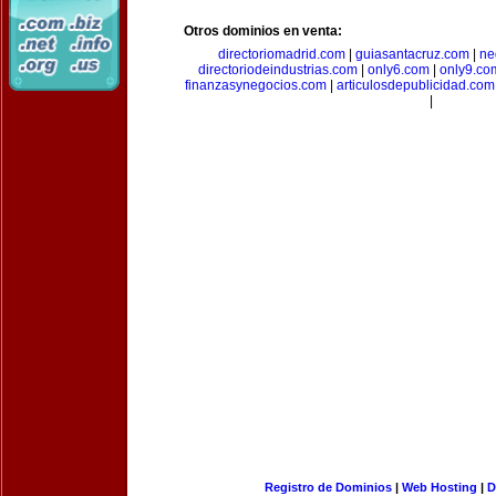
Otros dominios en venta:
directoriomadrid.com
|
guiasantacruz.com
|
ne
directoriodeindustrias.com
|
only6.com
|
only9.co
finanzasynegocios.com
|
articulosdepublicidad.com
|
Registro de Dominios
|
Web Hosting
|
D