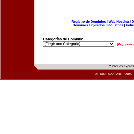
Registro de Dominios
|
Web Hosting
|
D
Dominios Expirados
|
Industrias
|
Indu
Categorías de Dominio:
[Pág. princi
** Precios expre
© 2002/2022 Solo10.com