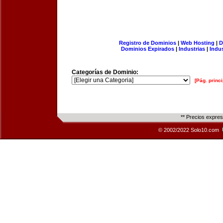
Registro de Dominios
|
Web Hosting
|
D
Dominios Expirados
|
Industrias
|
Indu
Categorías de Dominio:
[Pág. princi
** Precios expre
© 2002/2022 Solo10.com