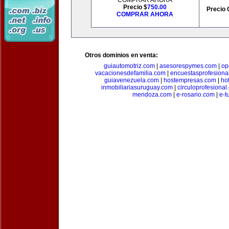
COMPRAR AHORA
Precio $
750.00
Precio 
COMPRAR AHORA
Otros dominios en venta:
guiautomotriz.com
|
asesorespymes.com
|
op
vacacionesdefamilia.com
|
encuestasprofesiona
guiavenezuela.com
|
hostempresas.com
|
ho
inmobiliariasuruguay.com
|
circuloprofesional
mendoza.com
|
e-rosario.com
|
e-