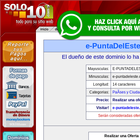
e-PuntaDelEst
El dueño de este dominio lo ha
Mayusculas:
E-PUNTADELE
Minusculas:
e-puntadeleste
Longitud:
14 caracteres
Categorias:
PaÃ­ses y Ciud
Precio:
Realizar una of
Visitar!
e-puntadeleste
Serán consideradas ofer
Realizar una Oferta