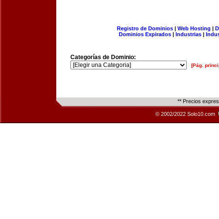
Registro de Dominios
|
Web Hosting
|
D
Dominios Expirados
|
Industrias
|
Indu
Categorías de Dominio:
[Pág. princi
** Precios expre
© 2002/2022 Solo10.com