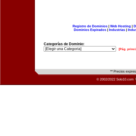
Registro de Dominios
|
Web Hosting
|
D
Dominios Expirados
|
Industrias
|
Indu
Categorías de Dominio:
[Pág. princi
** Precios expre
© 2002/2022 Solo10.com