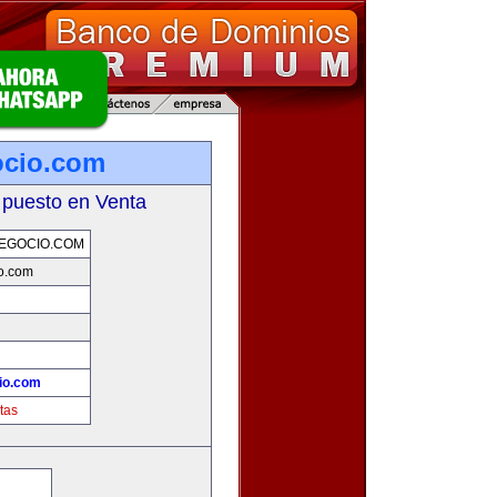
ocio.com
 puesto en Venta
EGOCIO.COM
o.com
io.com
tas