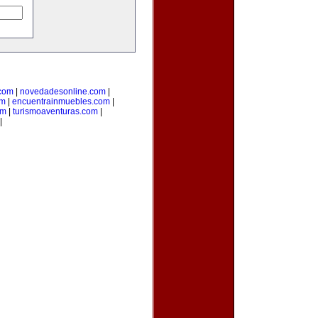
.com
|
novedadesonline.com
|
om
|
encuentrainmuebles.com
|
om
|
turismoaventuras.com
|
|