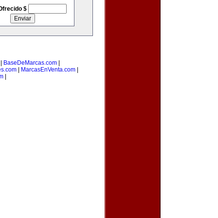
Ofrecido $
|
BaseDeMarcas.com
|
es.com
|
MarcasEnVenta.com
|
om
|