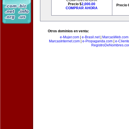
COMPRAR AHORA
Precio $
2,000.00
Precio 
COMPRAR AHORA
Otros dominios en venta:
e-Mujer.com
|
e-Brasil.net
|
MarcasWeb.com
MarcasInternet.com
|
e-Propaganda.com
|
e-Client
RegistroDeNombres.c