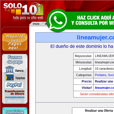
lineamujer.
El dueño de este dominio lo ha
Mayusculas:
LINEAMUJE
Minusculas:
lineamujer.c
Longitud:
10 caracteres
Categorias:
Portales
,
Soc
Precio:
Realizar una 
Visitar!
lineamujer.c
Serán consideradas ofer
Realizar una Oferta