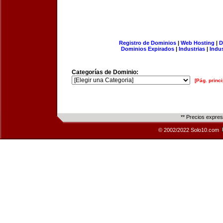
Registro de Dominios
|
Web Hosting
|
D
Dominios Expirados
|
Industrias
|
Indu
Categorías de Dominio:
[Pág. princi
** Precios expre
© 2002/2022 Solo10.com