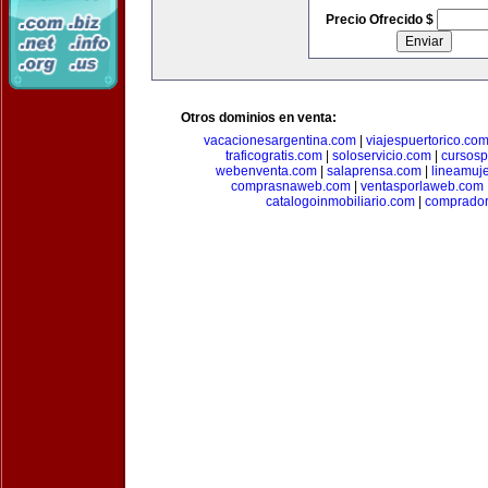
Precio Ofrecido $
Otros dominios en venta:
vacacionesargentina.com
|
viajespuertorico.co
traficogratis.com
|
soloservicio.com
|
cursosp
webenventa.com
|
salaprensa.com
|
lineamuj
comprasnaweb.com
|
ventasporlaweb.com
catalogoinmobiliario.com
|
comprador