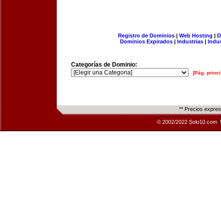
Registro de Dominios
|
Web Hosting
|
D
Dominios Expirados
|
Industrias
|
Indu
Categorías de Dominio:
[Pág. princi
** Precios expre
© 2002/2022 Solo10.com