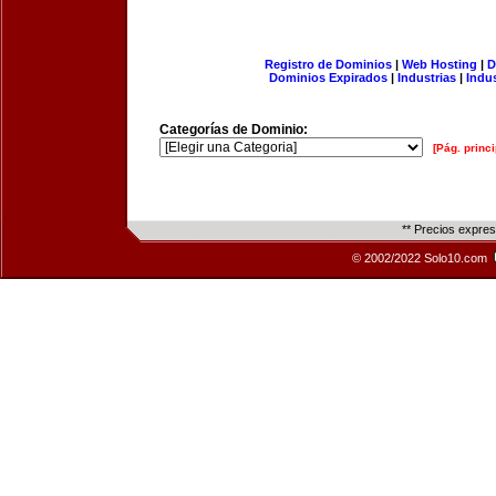
Registro de Dominios
|
Web Hosting
|
D
Dominios Expirados
|
Industrias
|
Indu
Categorías de Dominio:
[Pág. princi
** Precios expre
© 2002/2022 Solo10.com