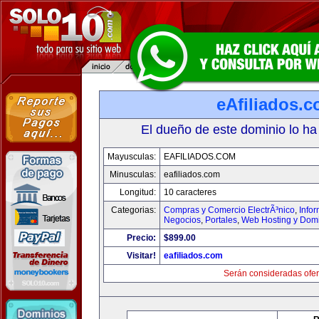
eAfiliados.
El dueño de este dominio lo ha
Mayusculas:
EAFILIADOS.COM
Minusculas:
eafiliados.com
Longitud:
10 caracteres
Categorias:
Compras y Comercio ElectrÃ³nico
,
Info
Negocios
,
Portales
,
Web Hosting y Dom
Precio:
$899.00
Visitar!
eafiliados.com
Serán consideradas ofer