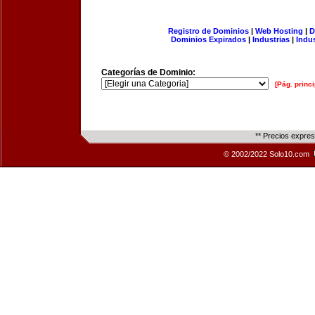
Registro de Dominios
|
Web Hosting
|
D
Dominios Expirados
|
Industrias
|
Indu
Categorías de Dominio:
[Pág. princi
** Precios expre
© 2002/2022 Solo10.com